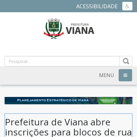
ACESSIBILIDADE
ACES
PREFEITURA
MUNICIPAL
DE
MENU
NAVEG
VIANA
-
ES
Prefeitura de Viana abre
inscrições para blocos de rua