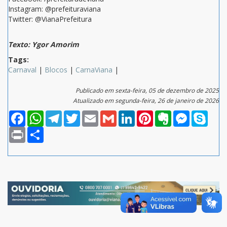
Instagram: @prefeituraviana
Twitter: @VianaPrefeitura
Texto: Ygor Amorim
Tags:
Carnaval
|
Blocos
|
CarnaViana
|
Publicado em sexta-feira, 05 de dezembro de 2025
Atualizado em segunda-feira, 26 de janeiro de 2026
Facebook
WhatsApp
Telegram
Twitter
Email
Gmail
LinkedIn
Pinterest
Evernote
Messenger
Skype
Print
Compartilhar