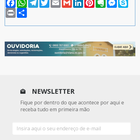
Facebook
WhatsApp
Telegram
Twitter
Email
Gmail
LinkedIn
Pinterest
Evernote
Messenger
Skype
Print
Compartilhar
NEWSLETTER
Fique por dentro do que acontece por aqui e
receba tudo em primeira mão
E-
mail