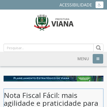
ACESSIBILIDADE
ACES
PREFEITURA
MUNICIPAL
DE
MENU
NAVEG
VIANA
-
ES
Nota Fiscal Fácil: mais
agilidade e praticidade para