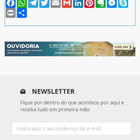
Facebook
WhatsApp
Telegram
Twitter
Email
Gmail
LinkedIn
Pinterest
Evernote
Messenger
Skype
Print
Compartilhar
NEWSLETTER
Fique por dentro do que acontece por aqui e
receba tudo em primeira mão
E-
mail