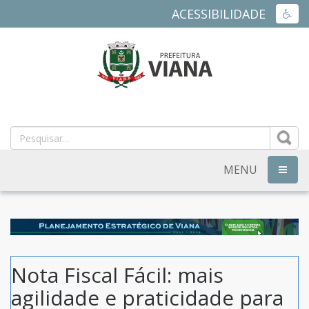
ACESSIBILIDADE
ACES
PREFEITURA
MUNICIPAL
DE
MENU
NAVEG
VIANA
-
ES
Nota Fiscal Fácil: mais
agilidade e praticidade para