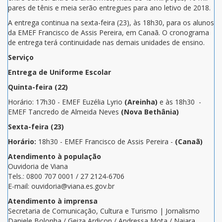
pares de tênis e meia serão entregues para ano letivo de 2018.
A entrega continua na sexta-feira (23), às 18h30, para os alunos
da EMEF Francisco de Assis Pereira, em Canaã. O cronograma
de entrega terá continuidade nas demais unidades de ensino.
Serviço
Entrega de Uniforme Escolar
Quinta-feira (22)
Horário: 17h30 - EMEF Euzélia Lyrio
(Areinha)
e às 18h30 -
EMEF Tancredo de Almeida Neves
(Nova Bethânia)
Sexta-feira (23)
Horário:
18h30 - EMEF Francisco de Assis Pereira -
(Canaã)
Atendimento à população
Ouvidoria de Viana
Tels.: 0800 707 0001 / 27 2124-6706
E-mail: ouvidoria@viana.es.gov.br
Atendimento à imprensa
Secretaria de Comunicação, Cultura e Turismo | Jornalismo
Daniele Bolonha / Geiza Ardiçon / Andressa Mota / Naiara