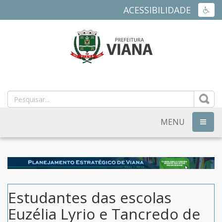
ACESSIBILIDADE
ACES
PREFEITURA
MUNICIPAL
DE
MENU
NAVEG
VIANA
-
ES
Estudantes das escolas
Euzélia Lyrio e Tancredo de