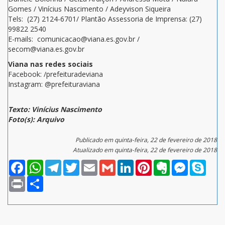
Gomes / Vinícius Nascimento / Adeyvison Siqueira
Tels: (27) 2124-6701/ Plantão Assessoria de Imprensa: (27)
99822 2540
E-mails: comunicacao@viana.es.gov.br /
secom@viana.es.gov.br
Viana nas redes sociais
Facebook: /prefeituradeviana
Instagram: @prefeituraviana
Texto: Vinícius Nascimento
Foto(s): Arquivo
Publicado em quinta-feira, 22 de fevereiro de 2018
Atualizado em quinta-feira, 22 de fevereiro de 2018
Facebook
WhatsApp
Telegram
Twitter
Email
Gmail
LinkedIn
Pinterest
Evernote
Messenger
Skype
Print
Compartilhar