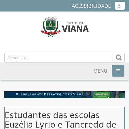
ACESSIBILIDADE
ACES
PREFEITURA
MUNICIPAL
DE
MENU
NAVEG
VIANA
-
ES
Estudantes das escolas
Euzélia Lyrio e Tancredo de