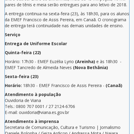
pares de tênis e meia serão entregues para ano letivo de 2018.
A entrega continua na sexta-feira (23), às 18h30, para os alunos
da EMEF Francisco de Assis Pereira, em Canaã. O cronograma
de entrega terá continuidade nas demais unidades de ensino.
Serviço
Entrega de Uniforme Escolar
Quinta-feira (22)
Horário: 17h30 - EMEF Euzélia Lyrio
(Areinha)
e às 18h30 -
EMEF Tancredo de Almeida Neves
(Nova Bethânia)
Sexta-feira (23)
Horário:
18h30 - EMEF Francisco de Assis Pereira -
(Canaã)
Atendimento à população
Ouvidoria de Viana
Tels.: 0800 707 0001 / 27 2124-6706
E-mail: ouvidoria@viana.es.gov.br
Atendimento à imprensa
Secretaria de Comunicação, Cultura e Turismo | Jornalismo
Daniele Bolonha / Geiza Ardiçon / Andressa Mota / Naiara