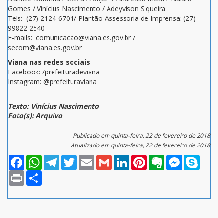
Gomes / Vinícius Nascimento / Adeyvison Siqueira
Tels: (27) 2124-6701/ Plantão Assessoria de Imprensa: (27)
99822 2540
E-mails: comunicacao@viana.es.gov.br /
secom@viana.es.gov.br
Viana nas redes sociais
Facebook: /prefeituradeviana
Instagram: @prefeituraviana
Texto: Vinícius Nascimento
Foto(s): Arquivo
Publicado em quinta-feira, 22 de fevereiro de 2018
Atualizado em quinta-feira, 22 de fevereiro de 2018
Facebook
WhatsApp
Telegram
Twitter
Email
Gmail
LinkedIn
Pinterest
Evernote
Messenger
Skype
Print
Compartilhar