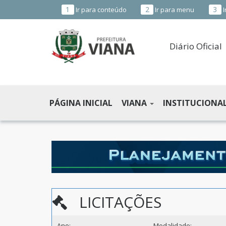
1
2
3
Ir para conteúdo
Ir para menu
I
Diário Oficial
PREFEITURA
MUNICIPAL
PÁGINA INICIAL
VIANA
INSTITUCIONA
DE
VIANA
-
ES
LICITAÇÕES
Ano:
Modalidade: