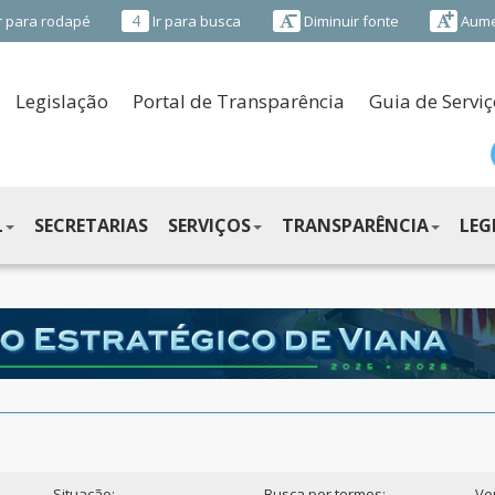
4
r para rodapé
Ir para busca
Diminuir fonte
Aume
Legislação
Portal de Transparência
Guia de Serviç
L
SECRETARIAS
SERVIÇOS
TRANSPARÊNCIA
LEG
Situação:
Busca por termos:
Ve