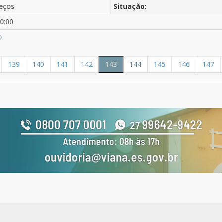
eços
Situação:
0:00
O
139
140
141
142
143
144
145
146
147