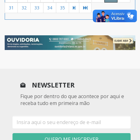
31
32
33
34
35
NEWSLETTER
Fique por dentro do que acontece por aqui e
receba tudo em primeira mão
E-
mail
QUERO ME INSCREVER