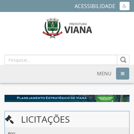
ACESSIBILIDADE
ACES
PREFEITURA
MUNICIPAL
DE
MENU
NAVEG
VIANA
-
ES
LICITAÇÕES
Ano: