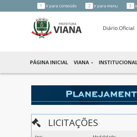
1
2
3
Ir para conteúdo
Ir para menu
I
Diário Oficial
PREFEITURA
MUNICIPAL
PÁGINA INICIAL
VIANA
INSTITUCIONA
DE
VIANA
-
ES
LICITAÇÕES
Ano:
Modalidade: