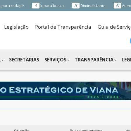
4
r para rodapé
Ir para busca
Diminuir fonte
Aume
Legislação
Portal de Transparência
Guia de Serviç
L
SECRETARIAS
SERVIÇOS
TRANSPARÊNCIA
LEG
Situação:
Busca por termos:
Ve