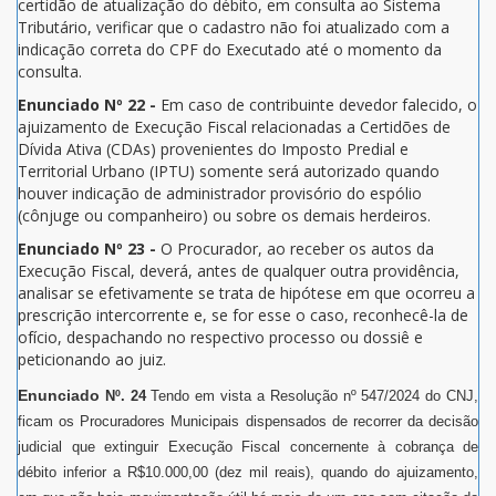
certidão de atualização do débito, em consulta ao Sistema
Tributário, verificar que o cadastro não foi atualizado com a
indicação correta do CPF do Executado até o momento da
consulta.
Enunciado Nº 22 -
Em caso de contribuinte devedor falecido, o
ajuizamento de Execução Fiscal relacionadas a Certidões de
Dívida Ativa (CDAs) provenientes do Imposto Predial e
Territorial Urbano (IPTU) somente será autorizado quando
houver indicação de administrador provisório do espólio
(cônjuge ou companheiro) ou sobre os demais herdeiros.
Enunciado Nº 23 -
O Procurador, ao receber os autos da
Execução Fiscal, deverá, antes de qualquer outra providência,
analisar se efetivamente se trata de hipótese em que ocorreu a
prescrição intercorrente e, se for esse o caso, reconhecê-la de
ofício, despachando no respectivo processo ou dossiê e
peticionando ao juiz.
Enunciado
Nº. 24
Tendo em vista a Resolução nº 547/2024 do CNJ,
ficam os Procuradores Municipais dispensados de recorrer da decisão
judicial que extinguir Execução Fiscal concernente à cobrança de
débito inferior a R$10.000,00 (dez mil reais), quando do ajuizamento,