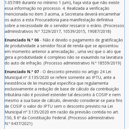
1.057/89 durante no mínimo 1 (um), haja vista que não existe
essa informação no processo. 4. Realizada a verificação
mencionada no item 3 acima, a Secretaria deverá encaminhar
os autos a esta Procuradoria para manifestação definitiva
sobre a necessidade de o servidor ressarcir o erário. (Processos
administrativos N.º 7229/2017, 10539/2015, 19087/2018)
Enunciado N.º 06
- Não é devido o pagamento de gratificação
de produtividade a servidor fiscal de renda que se aposentou
em momento anterior a arrecadação , uma vez que o ato que
gera a produtividade é complexo não se exaurindo na lavratura
do auto de infração. (Processo administrativo N.º 18559/2019)
Enunciado N.º 07
- O desconto previsto no artigo 24 Lei
Municipal nº 3.135/2020 se refere somente ao IPTU, ante a
inexistência de lei municipal específica que regulamenta
exclusivamente a redução de base de cálculo da contribuição
tributária não é possível estender tal desconto à COSIP e nem
mesmo a sua base de cálculo, devendo considerar-se para fins
de COSIP o valor do IPTU sem o desconto previsto na Lei
Municipal nº 3.135/2020 em razão da previsão contida no art.
150, § 6º da Constituição Federal. (Processo administrativo
N.º 6437/2021)