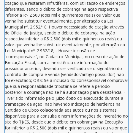
citação que restaram infrutíferas, com utilização de endereços
diferentes, sendo o débito de cobrança na ação respectiva
inferior a R$ 2.500 (dois mil e quinhentos reais) ou valor que
venha lhe substituir eventualmente, por alteração da Lei
Municipal nº. 2.952/18; Houver necessidade de citação através
de Oficial de Justiça, sendo o débito de cobrança na ação
respectiva inferior a R$ 2.500 (dois mil e quinhentos reais) ou
valor que venha lhe substituir eventualmente, por alteração da
Lei Municipal nº. 2.952/18; - Houver inclusão de
“corresponsável”, no Cadastro Municipal, no curso de ação de
Execução Fiscal, com a inexistência de informação do
possuidor anterior, devendo ser verificado se o signatário do
contrato de compra e venda (vendedor/antigo possuidor) não
foi executado; OBS: Se a inclusão do corresponsável comprovar
que sua responsabilidade tributária se refere a período
posterior a cobrança não se há autorização para desistência. -
Tiver sido informado pelo juízo óbito do executado durante a
tramitação da ação, não havendo indicação de herdeiros na
Certidão de Óbito colacionada aos autos ou nos sistemas
disponíveis para a consulta e nem informações de inventário no
site do TJ/ES, desde que o débito em cobrança= na Execução
for inferior a R$ 2.500 (dois mil e quinhentos reais) ou valor que