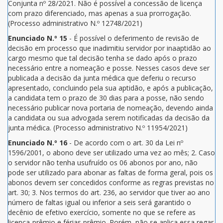
Conjunta nº 28/2021. Não é possível a concessão de licença
com prazo diferenciado, mas apenas a sua prorrogação.
(Processo administrativo N.º 12748/2021)
Enunciado N.º 15
- É possível o deferimento de revisão de
decisão em processo que inadimitiu servidor por inaaptidão ao
cargo mesmo que tal decisão tenha se dado após o prazo
necessário entre a nomeação e posse. Nesses casos deve ser
publicada a decisão da junta médica que deferiu o recurso
apresentado, concluindo pela sua aptidão, e após a publicação,
a candidata tem o prazo de 30 dias para a posse, não sendo
necessário publicar nova portaria de nomeação, devendo ainda
a candidata ou sua advogada serem notificadas da decisão da
junta médica. (Processo administrativo N.º 11954/2021)
Enunciado N.º 16
- De acordo com o art. 30 da Lei nº
1596/2001, o abono deve ser utilizado uma vez ao mês; 2. Caso
o servidor não tenha usufruído os 06 abonos por ano, não
pode ser utilizado para abonar as faltas de forma geral, pois os
abonos devem ser concedidos conforme as regras previstas no
art. 30; 3. Nos termos do art. 236, ao servidor que tiver ao ano
número de faltas igual ou inferior a seis será garantido o
decênio de efetivo exercício, somente no que se refere as
licença-prêmio e férias prêmio. Porém, não se aplica essa regar