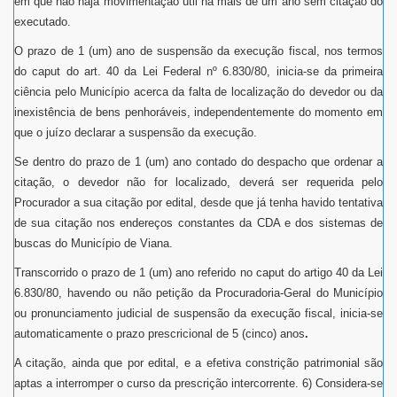
em que não haja movimentação útil há mais de um ano sem citação do
executado.
O prazo de 1 (um) ano de suspensão da execução fiscal, nos termos
do caput do art. 40 da Lei Federal nº 6.830/80, inicia-se da primeira
ciência pelo Município acerca da falta de localização do devedor ou da
inexistência de bens penhoráveis, independentemente do momento em
que o juízo declarar a suspensão da execução.
Se dentro do prazo de 1 (um) ano contado do despacho que ordenar a
citação, o devedor não for localizado, deverá ser requerida pelo
Procurador a sua citação por edital, desde que já tenha havido tentativa
de sua citação nos endereços constantes da CDA e dos sistemas de
buscas do Município de Viana.
Transcorrido o prazo de 1 (um) ano referido no caput do artigo 40 da Lei
6.830/80, havendo ou não petição da Procuradoria-Geral do Município
ou pronunciamento judicial de suspensão da execução fiscal, inicia-se
automaticamente o prazo prescricional de 5 (cinco) anos
.
A citação, ainda que por edital, e a efetiva constrição patrimonial são
aptas a interromper o curso da prescrição intercorrente. 6) Considera-se