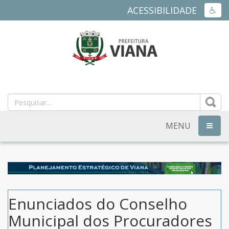
ACESSIBILIDADE
ACES
PREFEITURA
MUNICIPAL
DE
MENU
NAVEG
VIANA
-
ES
Enunciados do Conselho
Municipal dos Procuradores