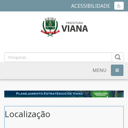
ACESSIBILIDADE
ACES
PREFEITURA
MUNICIPAL
DE
MENU
NAVEG
VIANA
-
ES
Localização