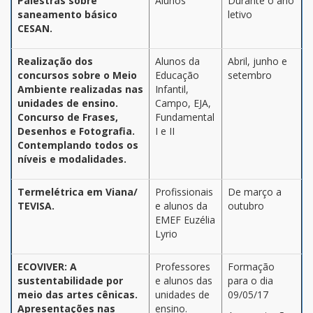
Palestras sobre
Alunos
Durante o ano
saneamento básico
letivo
CESAN.
Realização dos
Alunos da
Abril, junho e
concursos sobre o Meio
Educação
setembro
Ambiente realizadas nas
Infantil,
unidades de ensino.
Campo, EJA,
Concurso de Frases,
Fundamental
Desenhos e Fotografia.
I e II
Contemplando todos os
níveis e modalidades.
Termelétrica em Viana/
Profissionais
De março a
TEVISA.
e alunos da
outubro
EMEF Euzélia
Lyrio
ECOVIVER: A
Professores
Formação
sustentabilidade por
e alunos das
para o dia
meio das artes cênicas.
unidades de
09/05/17
Apresentações nas
ensino.