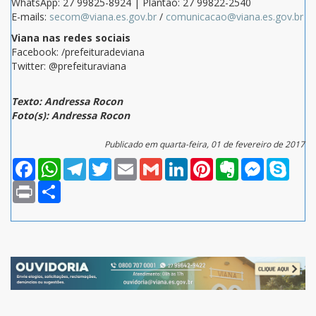
WhatsApp: 27 99825-8924 | Plantão: 27 99822-2540
E-mails:
secom@viana.es.gov.br
/
comunicacao@viana.es.gov.br
Viana nas redes sociais
Facebook: /prefeituradeviana
Twitter: @prefeituraviana
Texto: Andressa Rocon
Foto(s): Andressa Rocon
Publicado em quarta-feira, 01 de fevereiro de 2017
Facebook
WhatsApp
Telegram
Twitter
Email
Gmail
LinkedIn
Pinterest
Evernote
Messenger
Skype
Print
Compartilhar