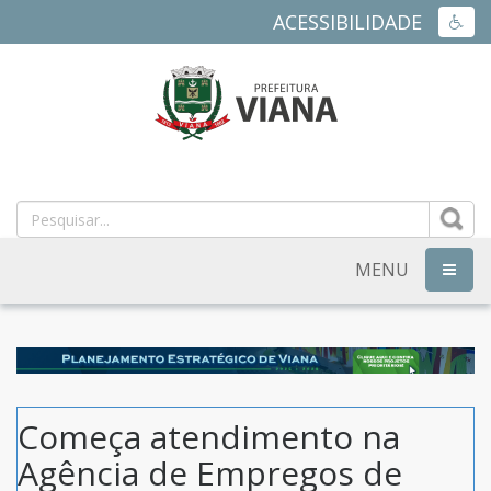
ACESSIBILIDADE
ACES
PREFEITURA
MUNICIPAL
DE
MENU
NAVEG
VIANA
-
ES
Começa atendimento na
Agência de Empregos de