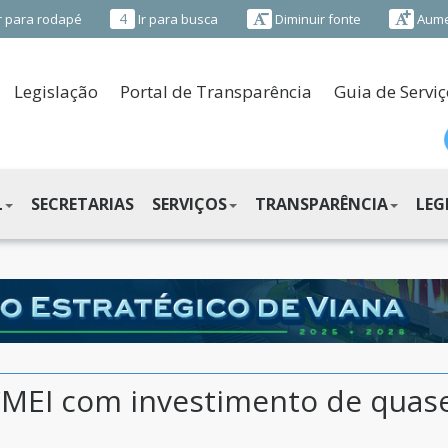
4
r para rodapé
Ir para busca
Diminuir fonte
Aume
Legislação
Portal de Transparência
Guia de Serviç
L
SECRETARIAS
SERVIÇOS
TRANSPARÊNCIA
LEG
CMEI com investimento de quase