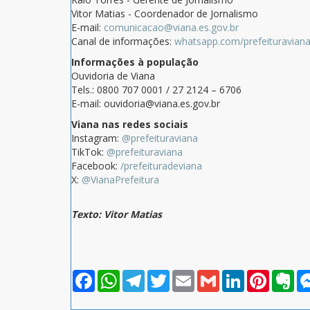
Vitor Matias - Coordenador de Jornalismo
E-mail:
comunicacao@viana.es.gov.br
Canal de informações:
whatsapp.com/prefeituravian
Informações à população
Ouvidoria de Viana
Tels.: 0800 707 0001 / 27 2124 – 6706
E-mail: ouvidoria@viana.es.gov.br
Viana nas redes sociais
Instagram:
@prefeituraviana
TikTok:
@prefeituraviana
Facebook:
/prefeituradeviana
X:
@VianaPrefeitura
Texto: Vitor Matias
Facebook
WhatsApp
Telegram
Twitter
Email
Gmail
LinkedIn
Pinterest
Eve