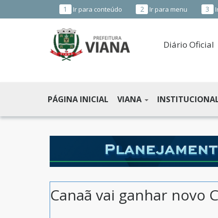
1
2
3
Ir para conteúdo
Ir para menu
I
Diário Oficial
PREFEITURA
MUNICIPAL
PÁGINA INICIAL
VIANA
INSTITUCIONA
DE
VIANA
-
ES
Canaã vai ganhar novo 