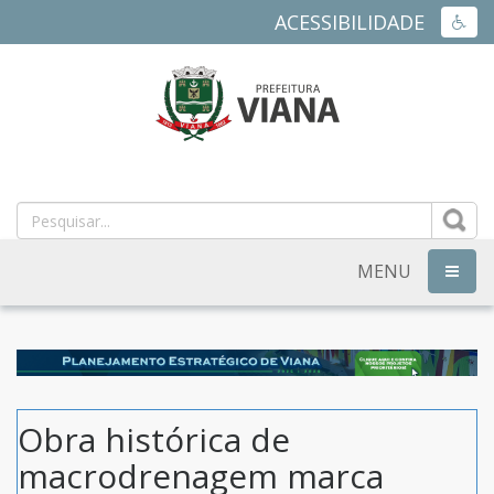
ACESSIBILIDADE
ACES
PREFEITURA
MUNICIPAL
DE
MENU
NAVEG
VIANA
-
ES
Obra histórica de
macrodrenagem marca