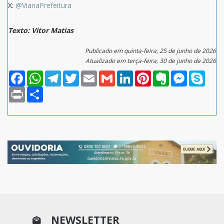
X:
@VianaPrefeitura
Texto: Vitor Matias
Publicado em quinta-feira, 25 de junho de 2026
Atualizado em terça-feira, 30 de junho de 2026
Facebook
WhatsApp
Telegram
Twitter
Email
Gmail
LinkedIn
Pinterest
Evernote
Messenger
Skype
Print
Compartilhar
NEWSLETTER