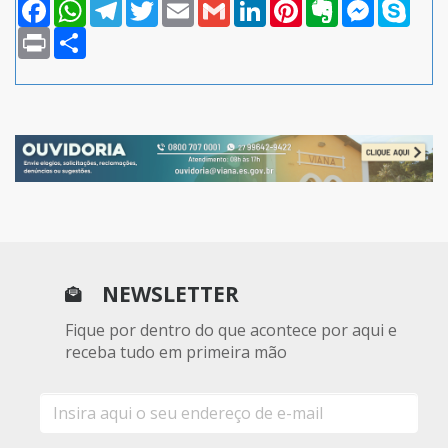
Facebook
WhatsApp
Telegram
Twitter
Email
Gmail
LinkedIn
Pinterest
Evernote
Messenger
Skype
Print
Compartilhar
NEWSLETTER
Fique por dentro do que acontece por aqui e
receba tudo em primeira mão
E-
mail