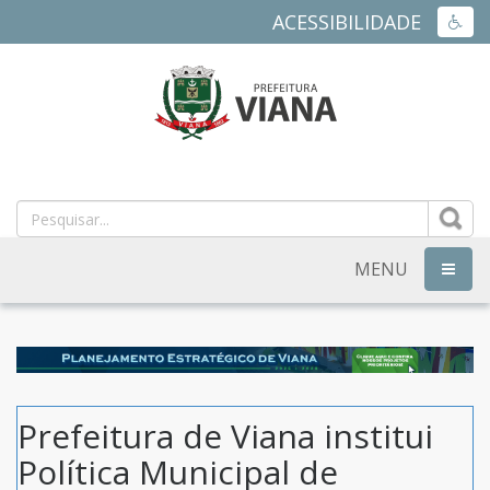
ACESSIBILIDADE
ACES
PREFEITURA
MUNICIPAL
DE
MENU
NAVEG
VIANA
-
ES
Prefeitura de Viana institui
Política Municipal de