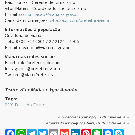
Kaio Torres - Gerente de Jornalismo
Vitor Matias - Coordenador de Jornalismo
E-mail:
comunicacao@viana.es.gov.br
Canal de informações:
whatsapp.com/prefeituraviana
Informações à população
Ouvidoria de Viana
Tels.: 0800 707 0001 / 27 2124 – 6706
E-mail: ouvidoria@viana.es.gov.br
Viana nas redes sociais
Facebook: /prefeituradeviana
Instagram: @prefeituraviana
Twitter: @VianaPrefeitura
Texto: Vitor Matias e Ygor Amorim
Tags:
209ª Festa do Divino
|
Publicado em domingo, 31 de maio de 2026
Atualizado em segunda-feira, 01 de junho de 2026
Facebook
WhatsApp
Telegram
Twitter
Email
Gmail
LinkedIn
Pinterest
Evernote
Messenger
Skype