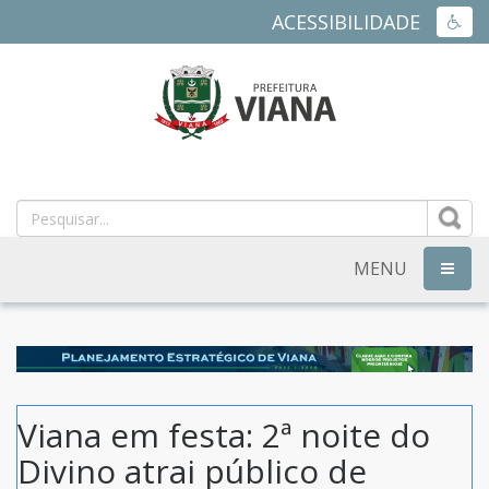
ACESSIBILIDADE
ACES
PREFEITURA
MUNICIPAL
DE
MENU
NAVEG
VIANA
-
ES
Viana em festa: 2ª noite do
Divino atrai público de