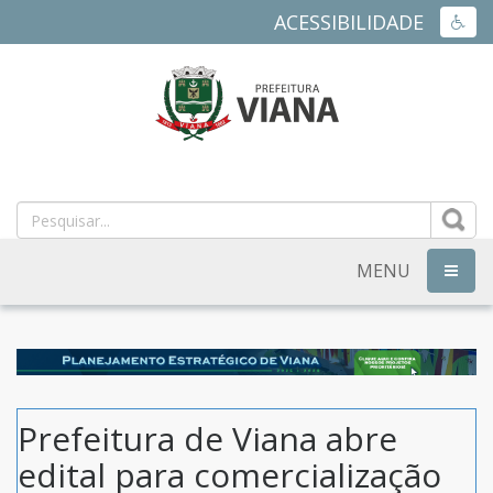
ACESSIBILIDADE
ACES
PREFEITURA
MUNICIPAL
DE
MENU
NAVEG
VIANA
-
ES
Prefeitura de Viana abre
edital para comercialização