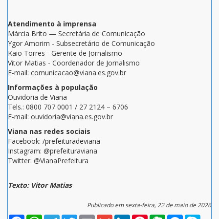
Atendimento à imprensa
Márcia Brito — Secretária de Comunicação
Ygor Amorim - Subsecretário de Comunicação
Kaio Torres - Gerente de Jornalismo
Vitor Matias - Coordenador de Jornalismo
E-mail: comunicacao@viana.es.gov.br
Informações à população
Ouvidoria de Viana
Tels.: 0800 707 0001 / 27 2124 – 6706
E-mail: ouvidoria@viana.es.gov.br
Viana nas redes sociais
Facebook: /prefeituradeviana
Instagram: @prefeituraviana
Twitter: @VianaPrefeitura
Texto: Vitor Matias
Publicado em sexta-feira, 22 de maio de 2026
Facebook
WhatsApp
Telegram
Twitter
Email
Gmail
LinkedIn
Pinterest
Evernote
Messenger
Skype