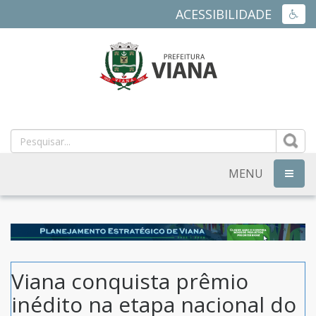
ACESSIBILIDADE
ACES
PREFEITURA
MUNICIPAL
DE
MENU
NAVEG
VIANA
-
ES
Viana conquista prêmio
inédito na etapa nacional do