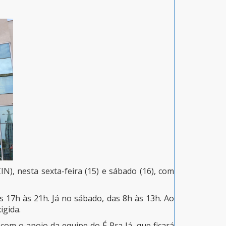
N), nesta sexta-feira (15) e sábado (16), com
 17h às 21h. Já no sábado, das 8h às 13h. Ao
igida.
 com o apoio da equipe do É Pra Já, que ficará