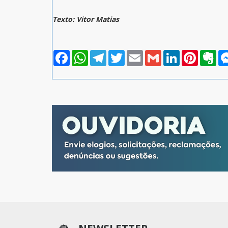
Texto: Vitor Matias
Facebook
WhatsApp
Telegram
Twitter
Email
Gmail
LinkedIn
Pinterest
Eve