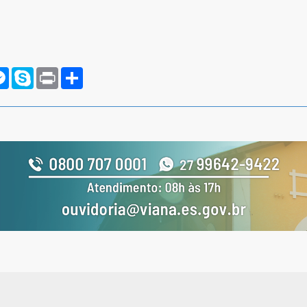
rnote
Messenger
Skype
Print
Compartilhar