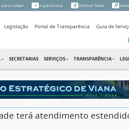
4
r para rodapé
Ir para busca
Diminuir fonte
Aume
Legislação
Portal de Transparência
Guia de Serviç
L
SECRETARIAS
SERVIÇOS
TRANSPARÊNCIA
LEG
dade terá atendimento estendid