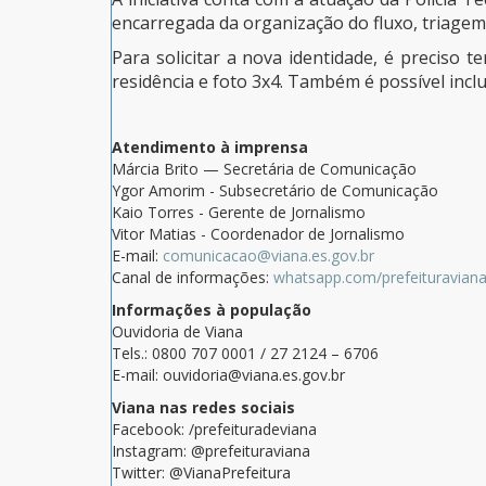
encarregada da organização do fluxo, triagem 
Para solicitar a nova identidade, é preciso
residência e foto 3x4. Também é possível inc
Atendimento à imprensa
Márcia Brito — Secretária de Comunicação
Ygor Amorim - Subsecretário de Comunicação
Kaio Torres - Gerente de Jornalismo
Vitor Matias - Coordenador de Jornalismo
E-mail:
comunicacao@viana.es.gov.br
Canal de informações:
whatsapp.com/prefeituravian
Informações à população
Ouvidoria de Viana
Tels.: 0800 707 0001 / 27 2124 – 6706
E-mail: ouvidoria@viana.es.gov.br
Viana nas redes sociais
Facebook: /prefeituradeviana
Instagram: @prefeituraviana
Twitter: @VianaPrefeitura