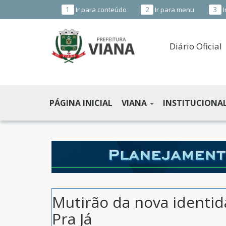
1
2
3
Ir para conteúdo
Ir para menu
I
Diário Oficial
PREFEITURA
MUNICIPAL
PÁGINA INICIAL
VIANA
INSTITUCIONA
DE
VIANA
-
ES
Mutirão da nova identi
Pra Já