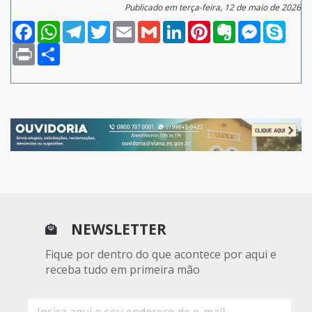
Publicado em terça-feira, 12 de maio de 2026
Facebook
WhatsApp
Telegram
Twitter
Email
Gmail
LinkedIn
Pinterest
Evernote
Messenger
Skype
Print
Compartilhar
NEWSLETTER
Fique por dentro do que acontece por aqui e
receba tudo em primeira mão
E-