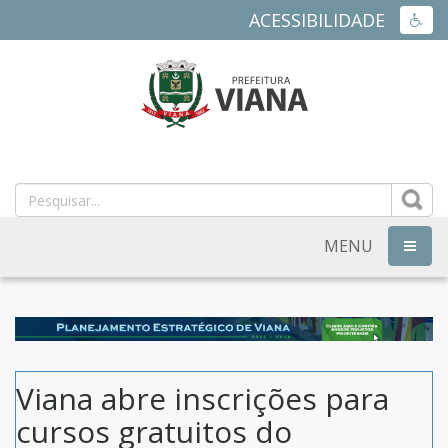
ACESSIBILIDADE
ACES
PREFEITURA
MUNICIPAL
DE
MENU
NAVEG
VIANA
-
ES
Viana abre inscrições para
cursos gratuitos do