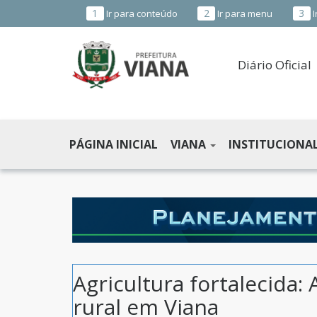
1
2
3
Ir para conteúdo
Ir para menu
I
Diário Oficial
PREFEITURA
MUNICIPAL
PÁGINA INICIAL
VIANA
INSTITUCIONA
DE
VIANA
-
ES
Agricultura fortalecida
rural em Viana