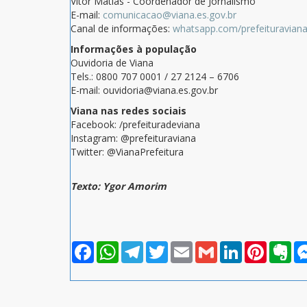
Vitor Matias - Coordenador de Jornalismo
E-mail:
comunicacao@viana.es.gov.br
Canal de informações:
whatsapp.com/prefeituravian
Informações à população
Ouvidoria de Viana
Tels.: 0800 707 0001 / 27 2124 – 6706
E-mail: ouvidoria@viana.es.gov.br
Viana nas redes sociais
Facebook: /prefeituradeviana
Instagram: @prefeituraviana
Twitter: @VianaPrefeitura
Texto: Ygor Amorim
Facebook
WhatsApp
Telegram
Twitter
Email
Gmail
LinkedIn
Pinterest
Eve