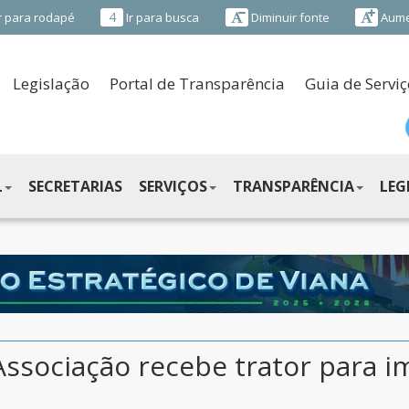
4
r para rodapé
Ir para busca
Diminuir fonte
Aume
Legislação
Portal de Transparência
Guia de Serviç
L
SECRETARIAS
SERVIÇOS
TRANSPARÊNCIA
LEG
: Associação recebe trator para 