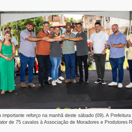
m importante reforço na manhã deste sábado (09). A Prefeitura 
rator de 75 cavalos à Associação de Moradores e Produtores R