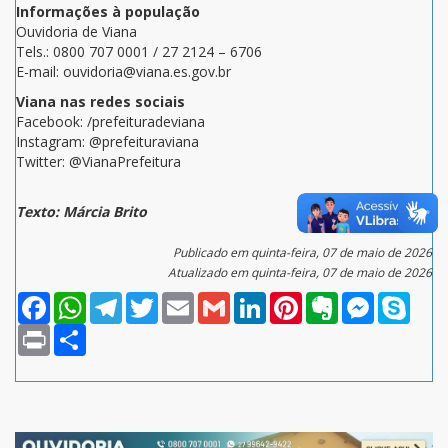
Informações à população
Ouvidoria de Viana
Tels.: 0800 707 0001 / 27 2124 – 6706
E-mail: ouvidoria@viana.es.gov.br
Viana nas redes sociais
Facebook: /prefeituradeviana
Instagram: @prefeituraviana
Twitter: @VianaPrefeitura
Texto: Márcia Brito
Publicado em quinta-feira, 07 de maio de 2026
Atualizado em quinta-feira, 07 de maio de 2026
Facebook
WhatsApp
Telegram
Twitter
Email
Gmail
LinkedIn
Pinterest
Evernote
Messenger
Skype
Print
Compartilhar