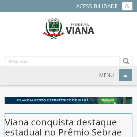
ACESSIBILIDADE
ACES
PREFEITURA
MUNICIPAL
DE
MENU
NAVEG
VIANA
-
ES
Viana conquista destaque
estadual no Prêmio Sebrae