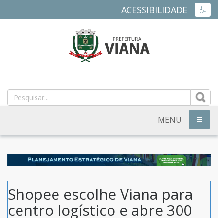
ACESSIBILIDADE
ACES
PREFEITURA
MUNICIPAL
DE
MENU
NAVEG
VIANA
-
ES
Shopee escolhe Viana para
centro logístico e abre 300