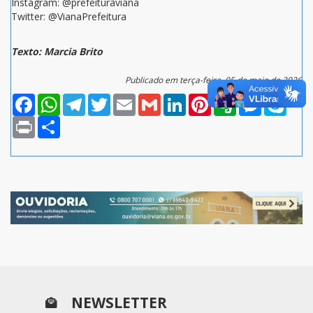
Instagram: @prefeituraviana
Twitter: @VianaPrefeitura
Texto: Marcia Brito
Publicado em terça-feira, 05 de maio de 2026
Facebook
WhatsApp
Telegram
Twitter
Email
Gmail
LinkedIn
Pinterest
Evernote
Messenger
Skype
Print
Compartilhar
NEWSLETTER