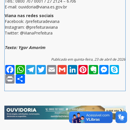
Tels.: 0800 707 0001 / 27 2124 – 6706
E-mail: ouvidoria@viana.es.gov.br
Viana nas redes sociais
Facebook: /prefeituradeviana
Instagram: @prefeituraviana
Twitter: @VianaPrefeitura
Texto: Ygor Amorim
Publicado em quinta-feira, 23 de abril de 2026
Facebook
WhatsApp
Telegram
Twitter
Email
Gmail
LinkedIn
Pinterest
Evernote
Messenger
Skype
Print
Compartilhar