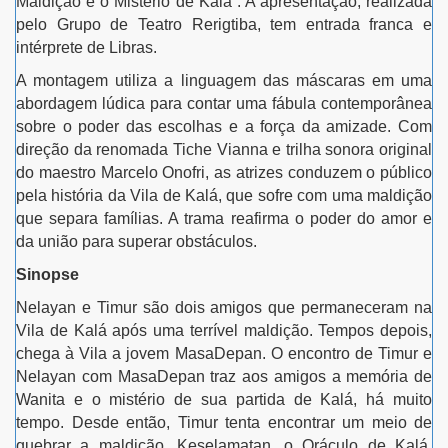
Maldição e o Mistério de Kalá”. A apresentação, realizada
pelo Grupo de Teatro Rerigtiba, tem entrada franca e
intérprete de Libras.
A montagem utiliza a linguagem das máscaras em uma
abordagem lúdica para contar uma fábula contemporânea
sobre o poder das escolhas e a força da amizade. Com
direção da renomada Tiche Vianna e trilha sonora original
do maestro Marcelo Onofri, as atrizes conduzem o público
pela história da Vila de Kalá, que sofre com uma maldição
que separa famílias. A trama reafirma o poder do amor e
da união para superar obstáculos.
Sinopse
Nelayan e Timur são dois amigos que permaneceram na
Vila de Kalá após uma terrível maldição. Tempos depois,
chega à Vila a jovem MasaDepan. O encontro de Timur e
Nelayan com MasaDepan traz aos amigos a memória de
Wanita e o mistério de sua partida de Kalá, há muito
tempo. Desde então, Timur tenta encontrar um meio de
quebrar a maldição. Keselamatan, o Oráculo de Kalá,