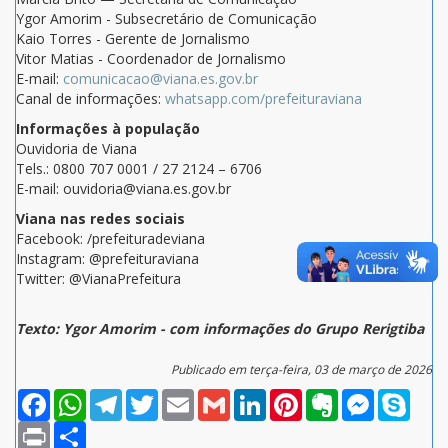
Ygor Amorim - Subsecretário de Comunicação
Kaio Torres - Gerente de Jornalismo
Vitor Matias - Coordenador de Jornalismo
E-mail:
comunicacao@viana.es.gov.br
Canal de informações:
whatsapp.com/prefeituraviana
Informações à população
Ouvidoria de Viana
Tels.: 0800 707 0001 / 27 2124 – 6706
E-mail: ouvidoria@viana.es.gov.br
Viana nas redes sociais
Facebook: /prefeituradeviana
Instagram: @prefeituraviana
Twitter: @VianaPrefeitura
Texto: Ygor Amorim - com informações do Grupo Rerigtiba
Publicado em terça-feira, 03 de março de 2026
Facebook
WhatsApp
Telegram
Twitter
Email
Gmail
LinkedIn
Pinterest
Evernote
Messenger
Skype
Print
Compartilhar