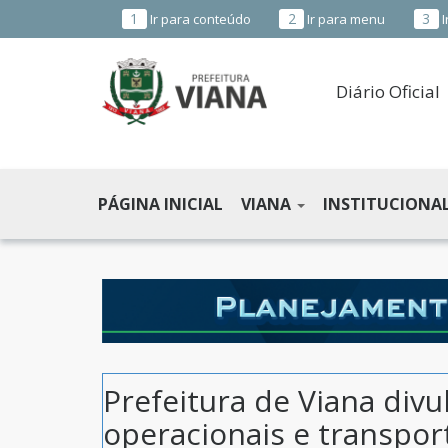
1
2
3
Ir para conteúdo
Ir para menu
I
Diário Oficial
PREFEITURA
MUNICIPAL
PÁGINA INICIAL
VIANA
INSTITUCIONA
DE
VIANA
-
ES
Prefeitura de Viana divu
operacionais e transpor