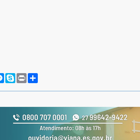
rnote
Messenger
Skype
Print
Compartilhar