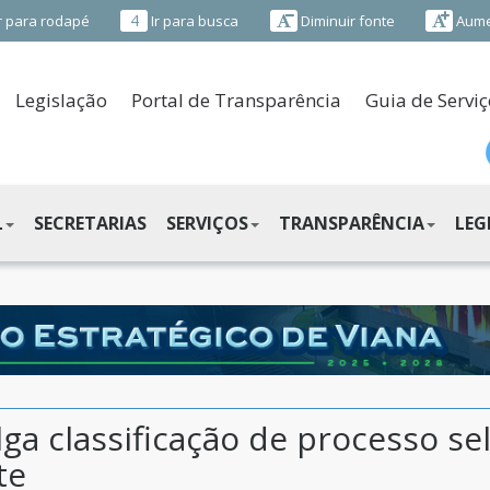
4
r para rodapé
Ir para busca
Diminuir fonte
Aume
Legislação
Portal de Transparência
Guia de Serviç
L
SECRETARIAS
SERVIÇOS
TRANSPARÊNCIA
LEG
lga classificação de processo se
te