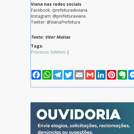
Viana nas redes sociais
Facebook: /prefeituradeviana
Instagram: @prefeituraviana
Twitter: @VianaPrefeitura
Texto: Vitor Matias
Tags:
Processo Seletivo
|
Facebook
WhatsApp
Telegram
Twitter
Email
Gmail
LinkedIn
Pinterest
Eve