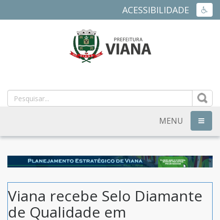
ACESSIBILIDADE
ACES
PREFEITURA
MUNICIPAL
DE
MENU
NAVEG
VIANA
-
ES
Viana recebe Selo Diamante
de Qualidade em