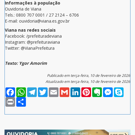
Informações à população
Ouvidoria de Viana
Tels.: 0800 707 0001 / 27 2124 – 6706
E-mail: ouvidoria@viana.es.gov.br
Viana nas redes sociais
Facebook: /prefeituradeviana
Instagram: @prefeituraviana
Twitter: @VianaPrefeitura
Texto: Ygor Amorim
Publicado em terça-feira, 10 de fevereiro de 2026
Atualizado em terça-feira, 10 de fevereiro de 2026
Facebook
WhatsApp
Telegram
Twitter
Email
Gmail
LinkedIn
Pinterest
Evernote
Messenger
Skype
Print
Compartilhar