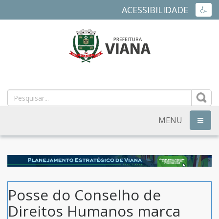
ACESSIBILIDADE
ACES
PREFEITURA
MUNICIPAL
DE
MENU
NAVEG
VIANA
-
ES
Posse do Conselho de
Direitos Humanos marca