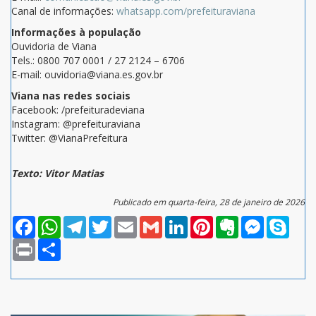
Canal de informações:
whatsapp.com/prefeituraviana
Informações à população
Ouvidoria de Viana
Tels.: 0800 707 0001 / 27 2124 – 6706
E-mail: ouvidoria@viana.es.gov.br
Viana nas redes sociais
Facebook: /prefeituradeviana
Instagram: @prefeituraviana
Twitter: @VianaPrefeitura
Texto: Vitor Matias
Publicado em quarta-feira, 28 de janeiro de 2026
Facebook
WhatsApp
Telegram
Twitter
Email
Gmail
LinkedIn
Pinterest
Evernote
Messenger
Skype
Print
Compartilhar