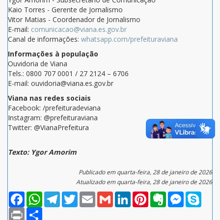
Kaio Torres - Gerente de Jornalismo
Vitor Matias - Coordenador de Jornalismo
E-mail:
comunicacao@viana.es.gov.br
Canal de informações:
whatsapp.com/prefeituraviana
Informações à população
Ouvidoria de Viana
Tels.: 0800 707 0001 / 27 2124 – 6706
E-mail: ouvidoria@viana.es.gov.br
Viana nas redes sociais
Facebook: /prefeituradeviana
Instagram: @prefeituraviana
Twitter: @VianaPrefeitura
Texto: Ygor Amorim
Publicado em quarta-feira, 28 de janeiro de 2026
Atualizado em quarta-feira, 28 de janeiro de 2026
Facebook
WhatsApp
Telegram
Twitter
Email
Gmail
LinkedIn
Pinterest
Evernote
Messenger
Skype
Print
Compartilhar