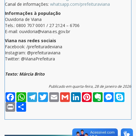
Canal de informações:
whatsapp.com/prefeituraviana
Informações à população
Ouvidoria de Viana
Tels.: 0800 707 0001 / 27 2124 – 6706
E-mail: ouvidoria@viana.es.gov.br
Viana nas redes sociais
Facebook: /prefeituradeviana
Instagram: @prefeituraviana
Twitter: @VianaPrefeitura
Texto: Márcia Brito
Publicado em quarta-feira, 28 de janeiro de 2026
Facebook
WhatsApp
Telegram
Twitter
Email
Gmail
LinkedIn
Pinterest
Evernote
Messenger
Skype
Print
Compartilhar