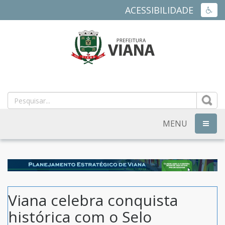
ACESSIBILIDADE
ACES
PREFEITURA
MUNICIPAL
DE
MENU
NAVEG
VIANA
-
ES
Viana celebra conquista
histórica com o Selo