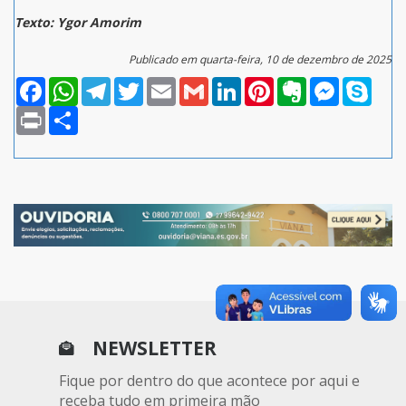
Texto: Ygor Amorim
Publicado em quarta-feira, 10 de dezembro de 2025
Facebook
WhatsApp
Telegram
Twitter
Email
Gmail
LinkedIn
Pinterest
Evernote
Messenger
Skype
Print
Compartilhar
NEWSLETTER
Fique por dentro do que acontece por aqui e
receba tudo em primeira mão