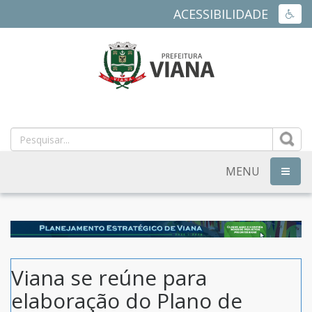
ACESSIBILIDADE
ACES
PREFEITURA
MUNICIPAL
DE
MENU
NAVEG
VIANA
-
ES
Viana se reúne para
elaboração do Plano de