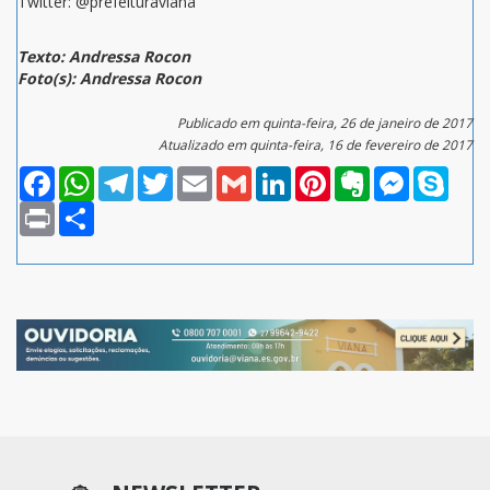
Twitter: @prefeituraviana
Texto: Andressa Rocon
Foto(s): Andressa Rocon
Publicado em quinta-feira, 26 de janeiro de 2017
Atualizado em quinta-feira, 16 de fevereiro de 2017
Facebook
WhatsApp
Telegram
Twitter
Email
Gmail
LinkedIn
Pinterest
Evernote
Messenger
Skype
Print
Compartilhar