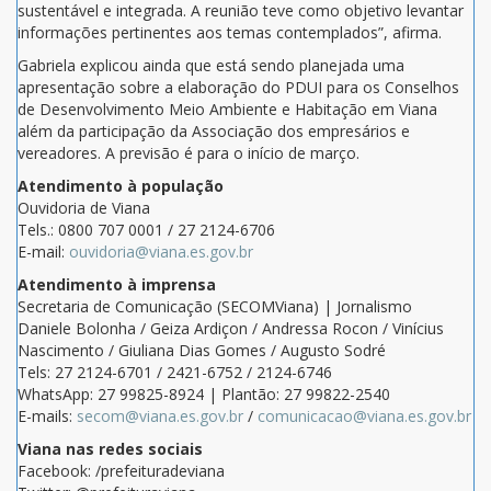
sustentável e integrada. A reunião teve como objetivo levantar
informações pertinentes aos temas contemplados”, afirma.
Gabriela explicou ainda que está sendo planejada uma
apresentação sobre a elaboração do PDUI para os Conselhos
de Desenvolvimento Meio Ambiente e Habitação em Viana
além da participação da Associação dos empresários e
vereadores. A previsão é para o início de março.
Atendimento à população
Ouvidoria de Viana
Tels.: 0800 707 0001 / 27 2124-6706
E-mail:
ouvidoria@viana.es.gov.br
Atendimento à imprensa
Secretaria de Comunicação (SECOMViana) | Jornalismo
Daniele Bolonha / Geiza Ardiçon / Andressa Rocon / Vinícius
Nascimento / Giuliana Dias Gomes / Augusto Sodré
Tels: 27 2124-6701 / 2421-6752 / 2124-6746
WhatsApp: 27 99825-8924 | Plantão: 27 99822-2540
E-mails:
secom@viana.es.gov.br
/
comunicacao@viana.es.gov.br
Viana nas redes sociais
Facebook: /prefeituradeviana