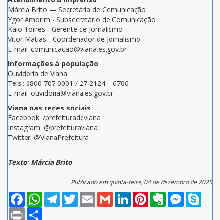
Márcia Brito — Secretária de Comunicação
Ygor Amorim - Subsecretário de Comunicação
Kaio Torres - Gerente de Jornalismo
Vitor Matias - Coordenador de Jornalismo
E-mail: comunicacao@viana.es.gov.br
Informações à população
Ouvidoria de Viana
Tels.: 0800 707 0001 / 27 2124 – 6706
E-mail: ouvidoria@viana.es.gov.br
Viana nas redes sociais
Facebook: /prefeituradeviana
Instagram: @prefeituraviana
Twitter: @VianaPrefeitura
Texto: Márcia Brito
Publicado em quinta-feira, 04 de dezembro de 2025
Facebook
WhatsApp
Telegram
Twitter
Email
Gmail
LinkedIn
Pinterest
Evernote
Messenger
Skype
Print
Compartilhar