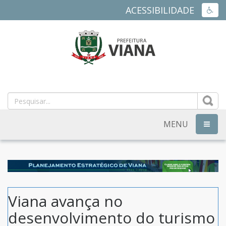
ACESSIBILIDADE
ACES
PREFEITURA
MUNICIPAL
DE
MENU
NAVEG
VIANA
-
ES
Viana avança no
desenvolvimento do turismo