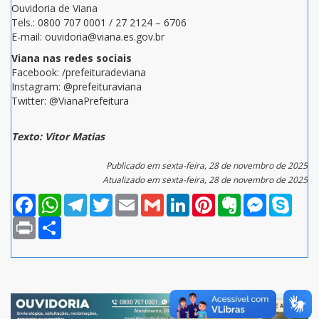
Ouvidoria de Viana
Tels.: 0800 707 0001 / 27 2124 – 6706
E-mail: ouvidoria@viana.es.gov.br
Viana nas redes sociais
Facebook: /prefeituradeviana
Instagram: @prefeituraviana
Twitter: @VianaPrefeitura
Texto: Vitor Matias
Publicado em sexta-feira, 28 de novembro de 2025
Atualizado em sexta-feira, 28 de novembro de 2025
Facebook
WhatsApp
Telegram
Twitter
Email
Gmail
LinkedIn
Pinterest
Evernote
Messenger
Skype
Print
Compartilhar