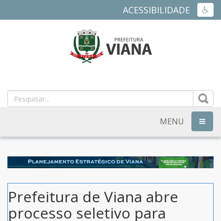
ACESSIBILIDADE
ACES
PREFEITURA
MUNICIPAL
DE
MENU
NAVEG
VIANA
-
ES
Prefeitura de Viana abre
processo seletivo para