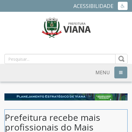
ACESSIBILIDADE
ACES
PREFEITURA
MUNICIPAL
DE
MENU
NAVEG
VIANA
-
ES
Prefeitura recebe mais
profissionais do Mais