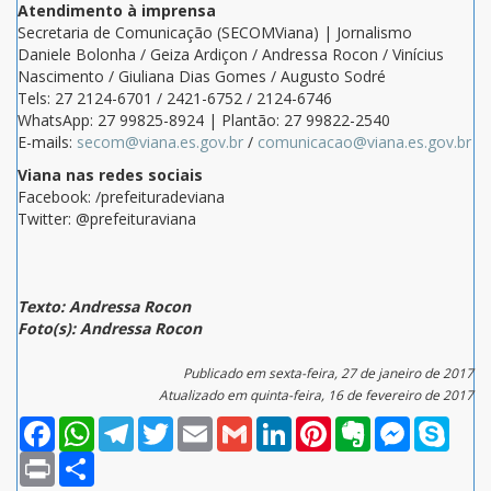
Atendimento à imprensa
Secretaria de Comunicação (SECOMViana) | Jornalismo
Daniele Bolonha / Geiza Ardiçon / Andressa Rocon / Vinícius
Nascimento / Giuliana Dias Gomes / Augusto Sodré
Tels: 27 2124-6701 / 2421-6752 / 2124-6746
WhatsApp: 27 99825-8924 | Plantão: 27 99822-2540
E-mails:
secom@viana.es.gov.br
/
comunicacao@viana.es.gov.br
Viana nas redes sociais
Facebook: /prefeituradeviana
Twitter: @prefeituraviana
Texto: Andressa Rocon
Foto(s): Andressa Rocon
Publicado em sexta-feira, 27 de janeiro de 2017
Atualizado em quinta-feira, 16 de fevereiro de 2017
Facebook
WhatsApp
Telegram
Twitter
Email
Gmail
LinkedIn
Pinterest
Evernote
Messenger
Skype
Print
Compartilhar