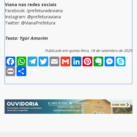
Viana nas redes sociais
Facebook: /prefeituradeviana
Instagram: @prefeituraviana
Twitter: @VianaPrefeitura
Texto: Ygor Amorim
Publicado em quinta-feira, 18 de setembro de 2025
Facebook
WhatsApp
Telegram
Twitter
Email
Gmail
LinkedIn
Pinterest
Evernote
Messenger
Skype
Print
Compartilhar