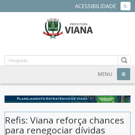
ACESSIBILIDADE
ACES
PREFEITURA
MUNICIPAL
DE
MENU
NAVEG
VIANA
-
ES
Refis: Viana reforça chances
para renegociar dívidas