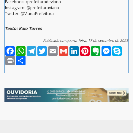
Facebook: /prefeituradeviana
Instagram: @prefeituraviana
Twitter: @VianaPrefeitura
Texto: Kaio Torres
Publicado em quarta-feira, 17 de setembro de 2025
Facebook
WhatsApp
Telegram
Twitter
Email
Gmail
LinkedIn
Pinterest
Evernote
Messenger
Skype
Print
Compartilhar