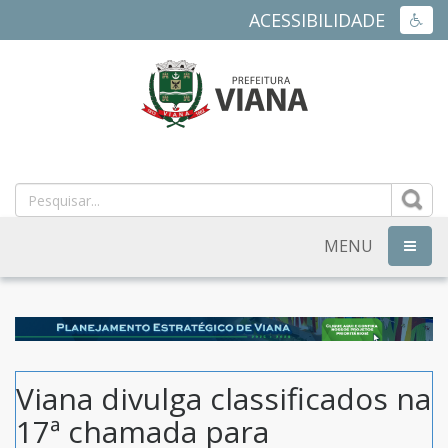
ACESSIBILIDADE
ACES
PREFEITURA
MUNICIPAL
DE
MENU
NAVEG
VIANA
-
ES
Viana divulga classificados na
17ª chamada para