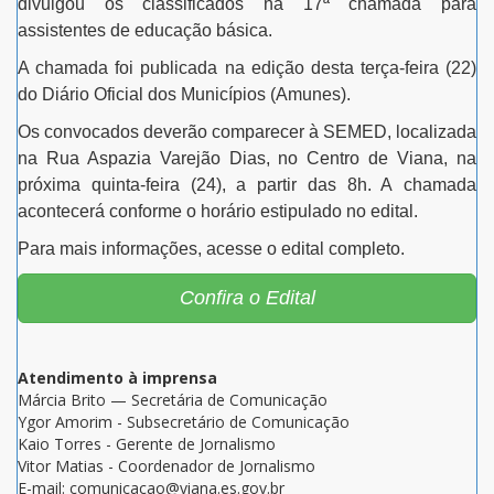
divulgou os classificados na 1
7
ª chamada para
assistentes de educação básica.
A chamada foi publicada na edição desta
terç
a-feira (
22
)
do Diário Oficial dos Municípios (Amunes).
Os convocados deverão comparecer à SEMED, localizada
na Rua Aspazia Varejão Dias, no Centro de Viana, na
próxima
quint
a-feira (2
4
), a partir das 8h.
A
chamada
acontecerá conforme o
horário
estipulado no edital.
Para mais informações, acesse o edital completo.
Confira o Edital
Atendimento à imprensa
Márcia Brito — Secretária de Comunicação
Ygor Amorim - Subsecretário de Comunicação
Kaio Torres - Gerente de Jornalismo
Vitor Matias - Coordenador de Jornalismo
E-mail: comunicacao@viana.es.gov.br