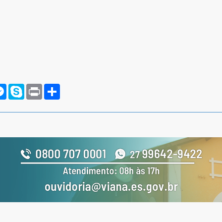
rnote
Messenger
Skype
Print
Compartilhar