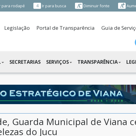
4
r para rodapé
Ir para busca
Diminuir fonte
Aume
Legislação
Portal de Transparência
Guia de Serviç
L
SECRETARIAS
SERVIÇOS
TRANSPARÊNCIA
LEG
de, Guarda Municipal de Viana 
elezas do Jucu