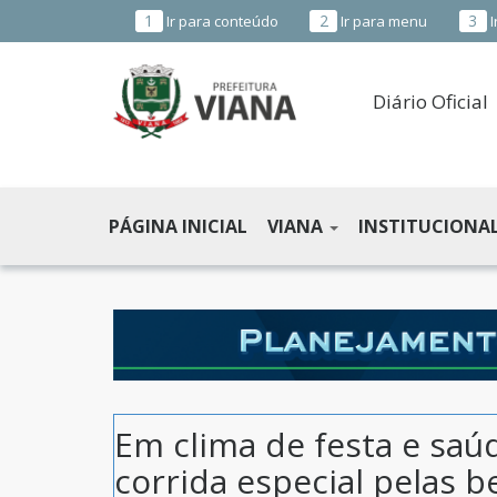
1
2
3
Ir para conteúdo
Ir para menu
I
Diário Oficial
PREFEITURA
MUNICIPAL
PÁGINA INICIAL
VIANA
INSTITUCIONA
DE
VIANA
-
ES
Em clima de festa e saú
corrida especial pelas b