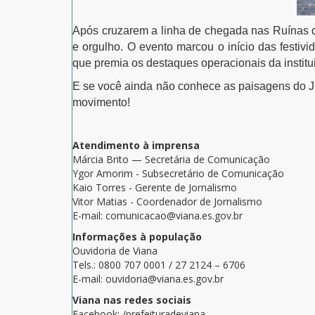
Após cruzarem a linha de chegada nas
Ruínas 
e orgulho. O evento marcou o início das festiv
que premia os destaques operacionais da instit
E se você ainda não conhece as paisagens do Juc
movimento!
Atendimento à imprensa
Márcia Brito — Secretária de Comunicação
Ygor Amorim - Subsecretário de Comunicação
Kaio Torres - Gerente de Jornalismo
Vitor Matias - Coordenador de Jornalismo
E-mail: comunicacao@viana.es.gov.br
Informações à população
Ouvidoria de Viana
Tels.: 0800 707 0001 / 27 2124 – 6706
E-mail: ouvidoria@viana.es.gov.br
Viana nas redes sociais
Facebook: /prefeituradeviana