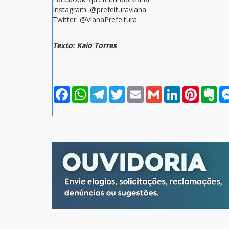
Instagram: @prefeituraviana
Twitter: @VianaPrefeitura
Texto: Kaio Torres
Facebook
WhatsApp
Telegram
Twitter
Email
Gmail
LinkedIn
Pinterest
Eve