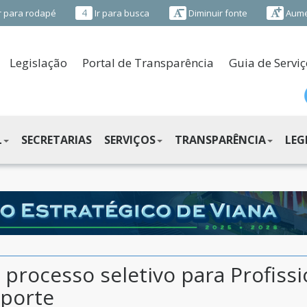
4
r para rodapé
Ir para busca
Diminuir fonte
Aume
Legislação
Portal de Transparência
Guia de Serviç
L
SECRETARIAS
SERVIÇOS
TRANSPARÊNCIA
LEG
 processo seletivo para Profissi
sporte