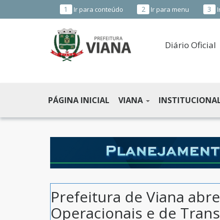
1
2
3
Ir para conteúdo
Ir para menu
I
Diário Oficial
PREFEITURA
MUNICIPAL
PÁGINA INICIAL
VIANA
INSTITUCIONA
DE
VIANA
-
ES
Prefeitura de Viana abre
Operacionais e de Tran