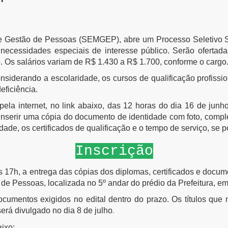
 de Gestão de Pessoas (SEMGEP), abre um Processo Seletivo Si
necessidades especiais de interesse público. Serão ofertadas
 Os salários variam de R$ 1.430 a R$ 1.700, conforme o cargo
 considerando a escolaridade, os cursos de qualificação profiss
ficiência.
pela internet, no link abaixo, das 12 horas do dia 16 de jun
, inserir uma cópia do documento de identidade com foto, comp
dade, os certificados de qualificação e o tempo de serviço, se p
Inscrição
às 17h, a entrega das cópias dos diplomas, certificados e docu
o de Pessoas, localizada no 5º andar do prédio da Prefeitura, e
ocumentos exigidos no edital dentro do prazo. Os títulos q
.
erá divulgado no dia 8 de julho
aixo: