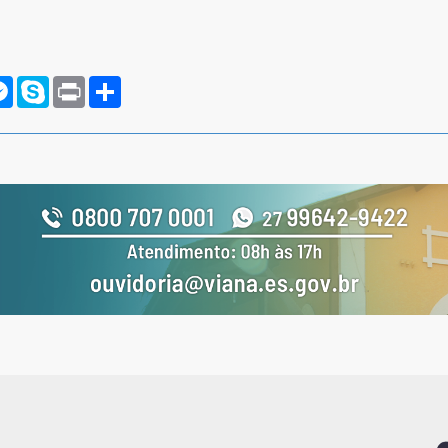
rnote
Messenger
Skype
Print
Compartilhar