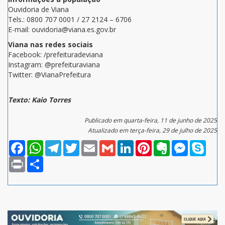
Ouvidoria de Viana
Tels.: 0800 707 0001 / 27 2124 – 6706
E-mail: ouvidoria@viana.es.gov.br
Viana nas redes sociais
Facebook: /prefeituradeviana
Instagram: @prefeituraviana
Twitter: @VianaPrefeitura
Texto: Kaio Torres
Publicado em quarta-feira, 11 de junho de 2025
Atualizado em terça-feira, 29 de julho de 2025
Facebook
WhatsApp
Telegram
Twitter
Email
Gmail
LinkedIn
Pinterest
Evernote
Messenger
Skype
Print
Compartilhar