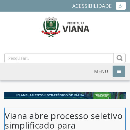
ACESSIBILIDADE
ACES
PREFEITURA
MUNICIPAL
DE
MENU
NAVEG
VIANA
-
ES
Viana abre processo seletivo
simplificado para