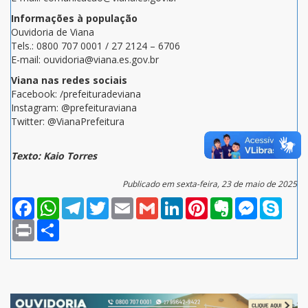
Informações à população
Ouvidoria de Viana
Tels.: 0800 707 0001 / 27 2124 – 6706
E-mail: ouvidoria@viana.es.gov.br
Viana nas redes sociais
Facebook: /prefeituradeviana
Instagram: @prefeituraviana
Twitter: @VianaPrefeitura
Texto: Kaio Torres
Publicado em sexta-feira, 23 de maio de 2025
Facebook
WhatsApp
Telegram
Twitter
Email
Gmail
LinkedIn
Pinterest
Evernote
Messenger
Skype
Print
Compartilhar