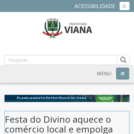
ACESSIBILIDADE
ACES
PREFEITURA
MUNICIPAL
DE
MENU
NAVEG
VIANA
-
ES
Festa do Divino aquece o
comércio local e empolga