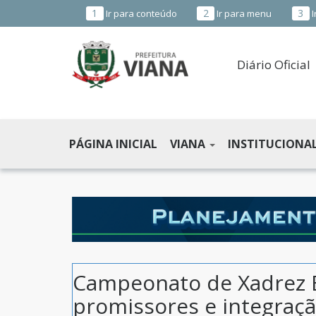
1
2
3
Ir para conteúdo
Ir para menu
I
Diário Oficial
PREFEITURA
MUNICIPAL
PÁGINA INICIAL
VIANA
INSTITUCIONA
DE
VIANA
-
ES
Campeonato de Xadrez E
promissores e integraçã