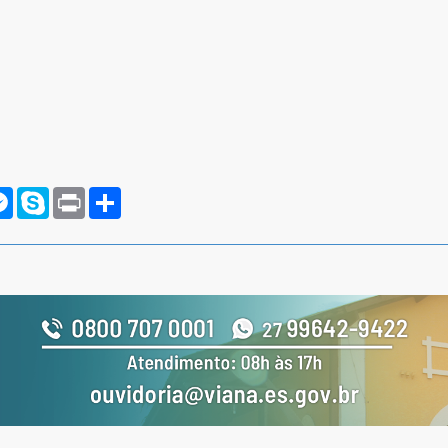
rnote
Messenger
Skype
Print
Compartilhar