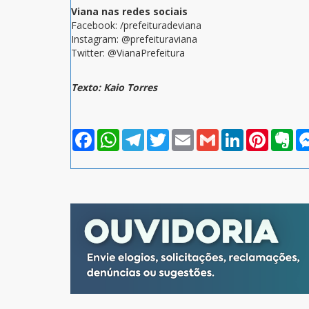
Viana nas redes sociais
Facebook: /prefeituradeviana
Instagram: @prefeituraviana
Twitter: @VianaPrefeitura
Texto: Kaio Torres
Facebook
WhatsApp
Telegram
Twitter
Email
Gmail
LinkedIn
Pinterest
Eve