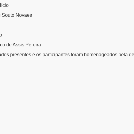
ício
s Souto Novaes
o
co de Assis Pereira
ades presentes e os participantes foram homenageados pela ded