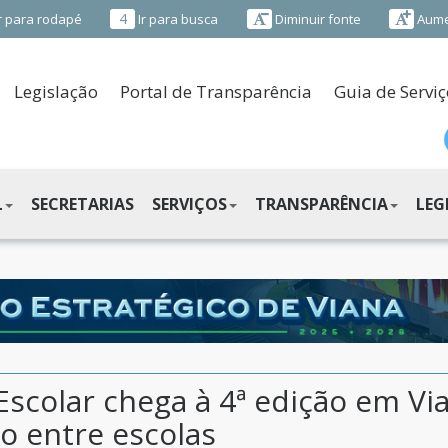
4
r para rodapé
Ir para busca
Diminuir fonte
Aume
Legislação
Portal de Transparência
Guia de Serviç
L
SECRETARIAS
SERVIÇOS
TRANSPARÊNCIA
LEG
scolar chega à 4ª edição em Vi
o entre escolas