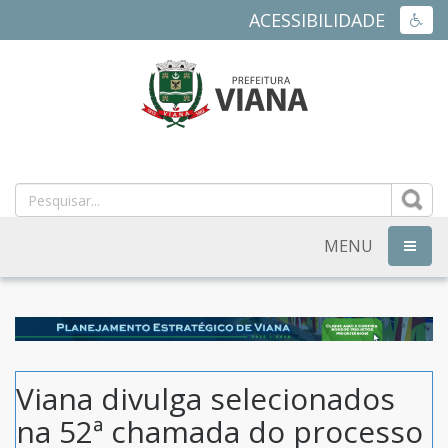
ACESSIBILIDADE
ACES
PREFEITURA
MUNICIPAL
DE
MENU
NAVEG
VIANA
-
ES
Viana divulga selecionados
na 52ª chamada do processo