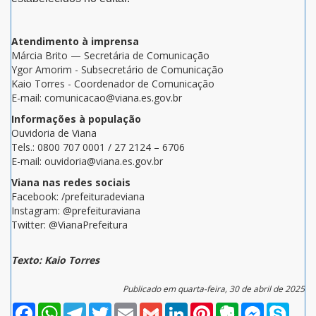
Atendimento à imprensa
Márcia Brito — Secretária de Comunicação
Ygor Amorim - Subsecretário de Comunicação
Kaio Torres - Coordenador de Comunicação
E-mail: comunicacao@viana.es.gov.br
Informações à população
Ouvidoria de Viana
Tels.: 0800 707 0001 / 27 2124 – 6706
E-mail: ouvidoria@viana.es.gov.br
Viana nas redes sociais
Facebook: /prefeituradeviana
Instagram: @prefeituraviana
Twitter: @VianaPrefeitura
Texto: Kaio Torres
Publicado em quarta-feira, 30 de abril de 2025
Facebook
WhatsApp
Telegram
Twitter
Email
Gmail
LinkedIn
Pinterest
Evernote
Messenger
Skype