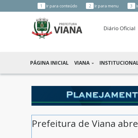
1
2
3
Ir para conteúdo
Ir para menu
I
Diário Oficial
PREFEITURA
MUNICIPAL
PÁGINA INICIAL
VIANA
INSTITUCIONA
DE
VIANA
-
ES
Prefeitura de Viana abre