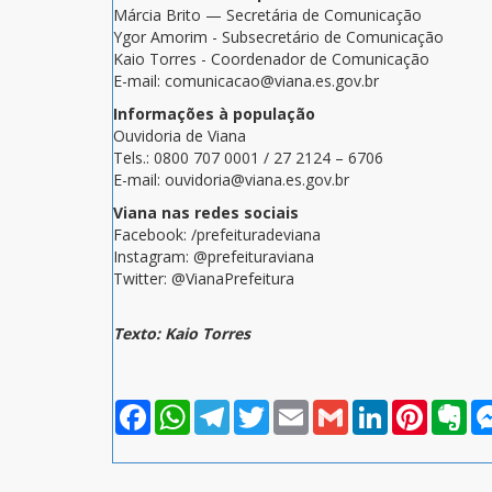
Márcia Brito — Secretária de Comunicação
Ygor Amorim - Subsecretário de Comunicação
Kaio Torres - Coordenador de Comunicação
E-mail: comunicacao@viana.es.gov.br
Informações à população
Ouvidoria de Viana
Tels.: 0800 707 0001 / 27 2124 – 6706
E-mail: ouvidoria@viana.es.gov.br
Viana nas redes sociais
Facebook: /prefeituradeviana
Instagram: @prefeituraviana
Twitter: @VianaPrefeitura
Texto: Kaio Torres
Facebook
WhatsApp
Telegram
Twitter
Email
Gmail
LinkedIn
Pinterest
Eve