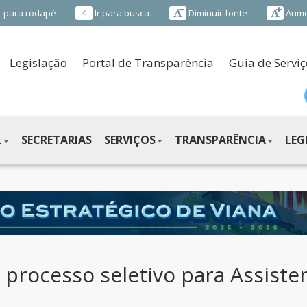
4
r para rodapé
Ir para busca
Diminuir fonte
Aume
Legislação
Portal de Transparência
Guia de Serviç
L
SECRETARIAS
SERVIÇOS
TRANSPARÊNCIA
LEG
 processo seletivo para Assiste