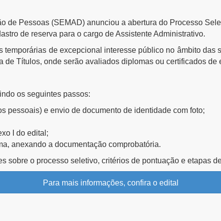
stão de Pessoas (SEMAD)
anunciou a abertura do
Processo Selet
astro de reserva para o cargo de Assistente Administrativo
.
 temporárias de excepcional interesse público
no âmbito das s
a de Títulos
, onde serão avaliados diplomas ou certificados de 
indo os seguintes passos:
s pessoais) e envio de documento de identidade com foto;
xo I do edital
;
ma, anexando a documentação comprobatória.
es sobre o
processo seletivo, critérios de pontuação e etapas d
Para mais informações, confira o edital