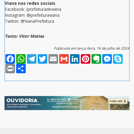
Viana nas redes sociais
Facebook: /prefeituradeviana
Instagram: @prefeituraviana
Twitter: @VianaPrefeitura
Texto: Vitor Matias
Publicado em terça-feira, 16 de julho de 2024
Facebook
WhatsApp
Telegram
Twitter
Email
Gmail
LinkedIn
Pinterest
Evernote
Messenger
Skype
Print
Compartilhar