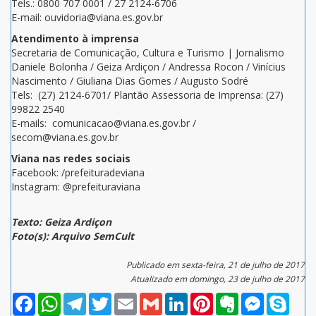
Tels.: 0800 707 0001 / 27 2124-6706
E-mail: ouvidoria@viana.es.gov.br
Atendimento à imprensa
Secretaria de Comunicação, Cultura e Turismo | Jornalismo
Daniele Bolonha / Geiza Ardiçon / Andressa Rocon / Vinícius
Nascimento / Giuliana Dias Gomes / Augusto Sodré
Tels: (27) 2124-6701/ Plantão Assessoria de Imprensa: (27)
99822 2540
E-mails: comunicacao@viana.es.gov.br /
secom@viana.es.gov.br
Viana nas redes sociais
Facebook: /prefeituradeviana
Instagram: @prefeituraviana
Texto: Geiza Ardiçon
Foto(s): Arquivo SemCult
Publicado em sexta-feira, 21 de julho de 2017
Atualizado em domingo, 23 de julho de 2017
Facebook
WhatsApp
Telegram
Twitter
Email
Gmail
LinkedIn
Pinterest
Evernote
Messenger
Skype