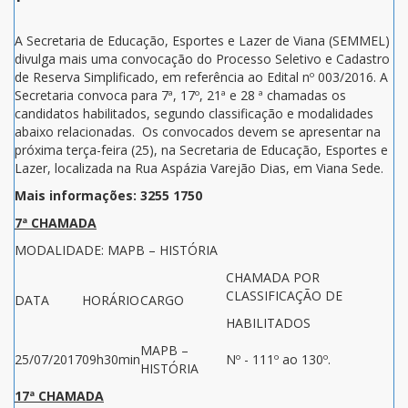
A Secretaria de Educação, Esportes e Lazer de Viana (SEMMEL)
divulga mais uma convocação do Processo Seletivo e Cadastro
de Reserva Simplificado, em referência ao Edital nº 003/2016. A
Secretaria convoca para 7ª, 17º, 21ª e 28 ª chamadas os
candidatos habilitados, segundo classificação e modalidades
abaixo relacionadas. Os convocados devem se apresentar na
próxima terça-feira (25), na Secretaria de Educação, Esportes e
Lazer, localizada na Rua Aspázia Varejão Dias, em Viana Sede.
Mais informações: 3255 1750
7ª CHAMADA
MODALIDADE: MAPB – HISTÓRIA
CHAMADA POR
CLASSIFICAÇÃO DE
DATA
HORÁRIO
CARGO
HABILITADOS
MAPB –
25/07/2017
09h30min
Nº - 111º ao 130º.
HISTÓRIA
17ª CHAMADA