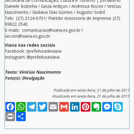
Secretaria de Comunicação, Cultura e Turismo | Jornalismo
Daniele Bolonha / Geiza Ardiçon / Andressa Rocon / Vinícius
Nascimento / Giuliana Dias Gomes / Augusto Sodré
Tels: (27) 2124-6701/ Plantão Assessoria de Imprensa: (27)
99822 2540
E-mails: comunicacao@viana.es.gov.br /
secom@viana.es.gov.br
Viana nas redes sociais
Facebook: /prefeituradeviana
Instagram: @prefeituraviana
Texto: Vinícius Nascimento
Foto(s): Divulgação
Publicado em sexta-feira, 21 de julho de 2017
Atualizado em sexta-feira, 21 de julho de 2017
Facebook
WhatsApp
Telegram
Twitter
Email
Gmail
LinkedIn
Pinterest
Evernote
Messenger
Skype
Print
Compartilhar