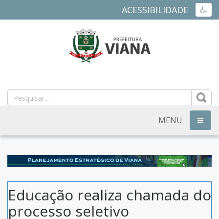
ACESSIBILIDADE
ACES
PREFEITURA
MUNICIPAL
DE
MENU
NAVEG
VIANA
-
ES
Educação realiza chamada do
processo seletivo